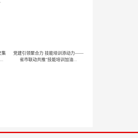
.
交集
党建引领聚合力 技能培训添动力——
.
省市联动共推“技能培训加油...