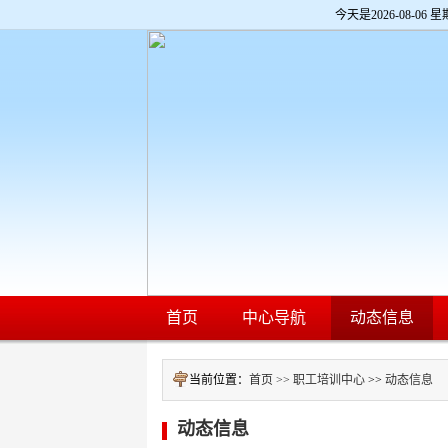
欢
今天是
2026-08-06 星
迎
进
入
济
南
公
交
网,
盲
人
用
户
使
用
操
作
智
首页
中心导航
动态信息
能
引
导，
当前位置：
首页 >>
职工培训中心
>>
动态信息
请
按
快
动态信息
捷