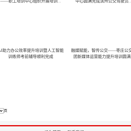
——职工培训中心组织开展培训...
中心圆满完成滨州公交驾驶员..
AI助力办公效率提升培训暨人工智能
融媒赋能，智传公交——枣庄公
训练师考前辅导顺利完成
团新媒体运营能力提升培训圆满..
页