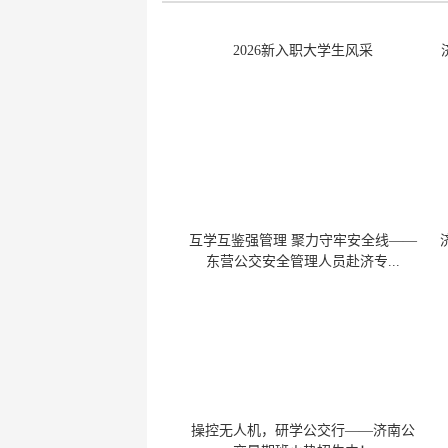
键
Ctrl+Alt+9
2026新入职大学生风采
互学互鉴强管理 聚力守牢安全线——
东营公交安全管理人员赴济专...
操控无人机，研学公交行——济南公