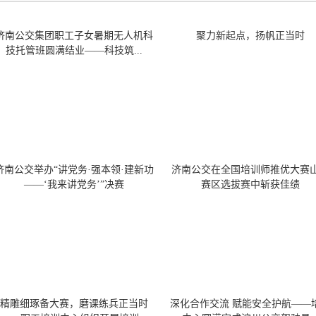
济南公交集团职工子女暑期无人机科
聚力新起点，扬帆正当时
技托管班圆满结业——科技筑...
济南公交举办“讲党务·强本领·建新功
济南公交在全国培训师推优大赛
——‘我来讲党务’”决赛
赛区选拔赛中斩获佳绩
精雕细琢备大赛，磨课练兵正当时
深化合作交流 赋能安全护航——