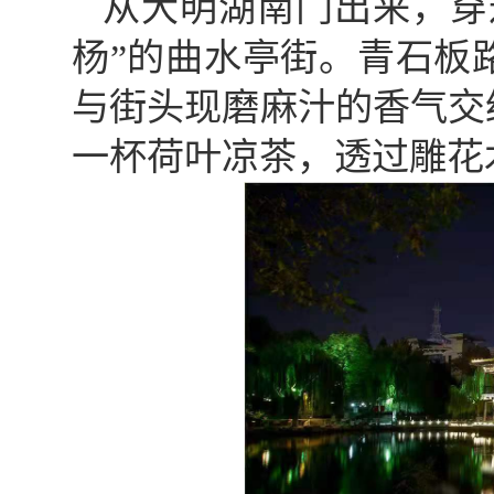
从大明湖南门出来，穿
杨”的曲水亭街。青石板
与街头现磨麻汁的香气交
一杯荷叶凉茶，透过雕花