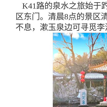
K41路的泉水之旅始
区东门。清晨8点的景区
不息，漱玉泉边可寻觅李