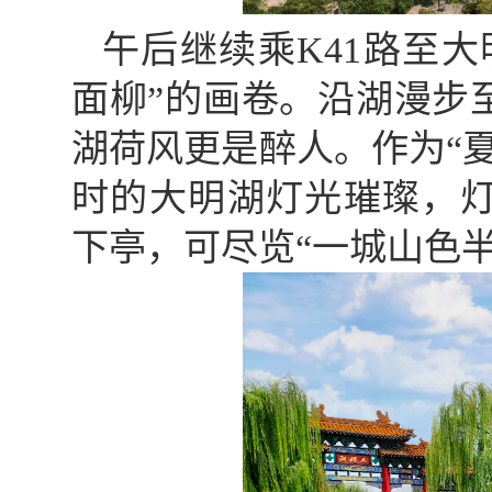
午后继续乘K41路至
面柳”的画卷。沿湖漫步
湖荷风更是醉人。作为“
时的大明湖灯光璀璨，
下亭，可尽览“一城山色