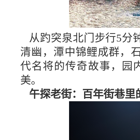
从趵突泉北门步行5分
清幽，潭中锦鲤成群，
代名将的传奇故事，园
美。
午探老街：百年街巷里