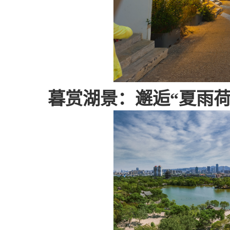
暮赏湖景：邂逅“夏雨荷