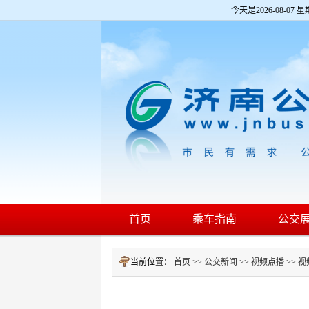
欢
今天是
2026-08-07 星
迎
进
入
济
南
公
交
网,
盲
人
用
户
使
用
操
作
智
首页
乘车指南
公交
能
引
导，
当前位置：
首页 >>
公交新闻
>>
视频点播
>>
视
请
按
快
捷