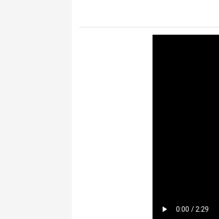
键
Ctrl+Alt+9