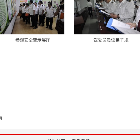
参观安全警示展厅
驾驶员晨读弟子规
页