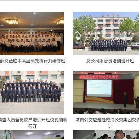
薛总莅临中高层高效执行力研修班
总公司服管员培训班开班
稽查人员全员脱产培训开班仪式顺利
济南公交应邀赴威海公交集团交
召开
训