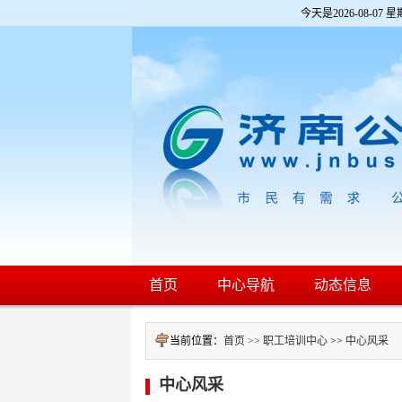
欢
今天是
2026-08-07 星
迎
进
入
济
南
公
交
网,
盲
人
用
户
使
用
操
作
智
首页
中心导航
动态信息
能
引
导，
当前位置：
首页 >>
职工培训中心
>>
中心风采
请
按
快
中心风采
捷