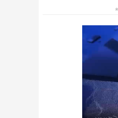
键
Ctrl+Alt+9
来