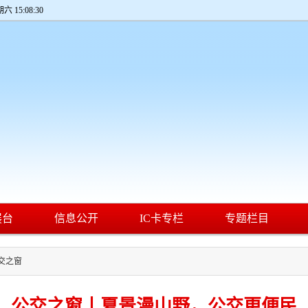
期六 15:08:30
展台
信息公开
IC卡专栏
专题栏目
交之窗
公交之窗丨夏景漫山野，公交更便民