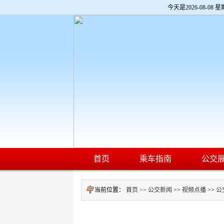
欢
今天是
2026-08-08 星
迎
进
入
济
南
公
交
网,
盲
人
用
户
使
用
操
作
智
首页
乘车指南
公交
能
引
导，
当前位置：
首页 >>
公交新闻
>>
视频点播
>>
公
请
按
快
捷