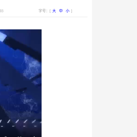
93
字号：[
大
中
小
]