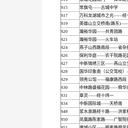
S15
常旗屯——古城中学
S17
万科龙湖城市之光——经
S19
英雄山立交桥南(路东)—
S20
瀚裕华园——共青团路
S21
瀚裕华园——火车站
S24
燕子山西路南段——省杂
S26
保利华庭——农干院路花
S27
中新锦绣三区——燕山立
S28
国华印象南（公交驾校）
S29
领秀公馆——福康路西段
S30
中林路盛福花园——舜华
S31
章灵——经十纬一
S34
中新国际城——天桥南
S48
浆水泉路经十路——洪家
S50
凤凰路陈家路——广智院
S51
唐城小区——颖秀路舜风