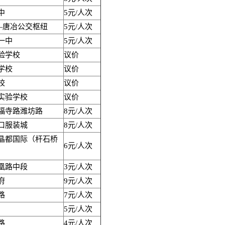
中
5元/人次
—唐冶公交枢纽
5元/人次
一中
5元/人次
验学校
议价
学校
议价
校
议价
实验学校
议价
福寺路潍坊路
8元/人次
口服装城
8元/人次
晶都国际（杆石桥
6元/人次
凰路中段
3元/人次
府
9元/人次
路
7元/人次
5元/人次
路
4元/人次