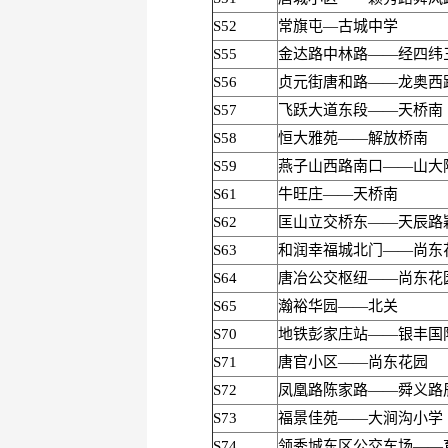
S52
常旗屯—古城中学
S55
金达路中林路——经四纬
S56
贞元街唐和路——龙奥西
S57
飞跃大道东段——天桥南
S58
恒大雅苑——解放桥南
S59
燕子山西路南口——山大
S61
牛旺庄——天桥南
S62
匡山立交桥东——天辰路
S63
和润幸福城北门——尚东
S64
唐冶公交枢纽——尚东花
S65
瀚裕华园——北关
S70
地铁彭家庄站——银丰国
S71
唐官小区——尚东花园
S72
凤凰路陈家路——舜义路
S73
福景佳苑——大涧沟小学
S74
领秀城东区公交车场——