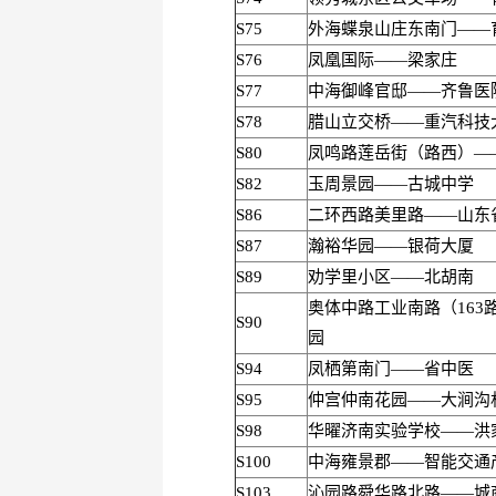
S75
外海蝶泉山庄东南门——
S76
凤凰国际——梁家庄
S77
中海御峰官邸——齐鲁医
S78
腊山立交桥——重汽科技
S80
凤鸣路莲岳街（路西）—
S82
玉周景园——古城中学
S86
二环西路美里路——山东
S87
瀚裕华园——银荷大厦
S89
劝学里小区——北胡南
奥体中路工业南路（163
S90
园
S94
凤栖第南门——省中医
S95
仲宫仲南花园——大涧沟
S98
华曜济南实验学校——洪
S100
中海雍景郡——智能交通
S103
沁园路舜华路北路——城