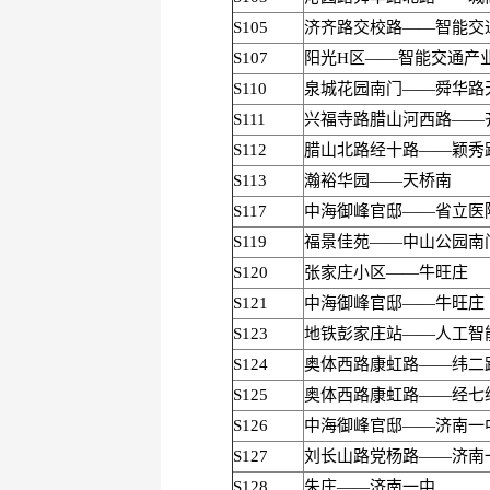
S105
济齐路交校路——智能交
S107
阳光H区——智能交通产
S110
泉城花园南门——舜华路
S111
兴福寺路腊山河西路——
S112
腊山北路经十路——颖秀
S113
瀚裕华园——天桥南
S117
中海御峰官邸——省立医
S119
福景佳苑——中山公园南
S120
张家庄小区——牛旺庄
S121
中海御峰官邸——牛旺庄
S123
地铁彭家庄站——人工智
S124
奥体西路康虹路——纬二
S125
奥体西路康虹路——经七
S126
中海御峰官邸——济南一
S127
刘长山路党杨路——济南
S128
朱庄——济南一中