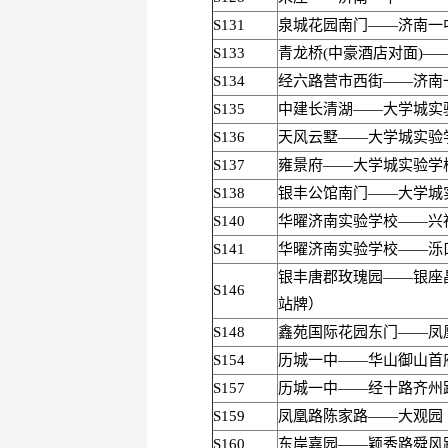
S131
泉城花园南门——济南一
S133
青龙桥(中豪酒店对面)—
S134
经六路营市西街——济南
S135
中建长清湖——大学城实
S136
天风云墅——大学城实验
S137
雍景府——大学城实验学
S138
银丰公馆南门——大学城
S140
华曜济南实验学校——兴
S141
华曜济南实验学校——泺
银丰唐郡玫瑰园——银座
S146
站牌）
S148
鑫苑国际花园东门——凤
S154
历城一中——华山御山首
S157
历城一中——经十路齐州
S159
凤凰路陈家路——大观园
S160
东岸嘉园——颖秀路舜风