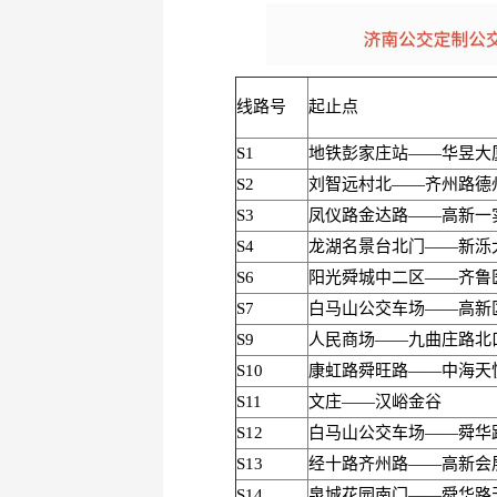
线路号
起止点
S1
地铁彭家庄站——华昱大
S2
刘智远村北——齐州路德
S3
凤仪路金达路——高新一
S4
龙湖名景台北门——新泺
S6
阳光舜城中二区——齐鲁
S7
白马山公交车场——高新
S9
人民商场——九曲庄路北
S10
康虹路舜旺路——中海天
S11
文庄——汉峪金谷
S12
白马山公交车场——舜华
S13
经十路齐州路——高新会
S14
泉城花园南门——舜华路