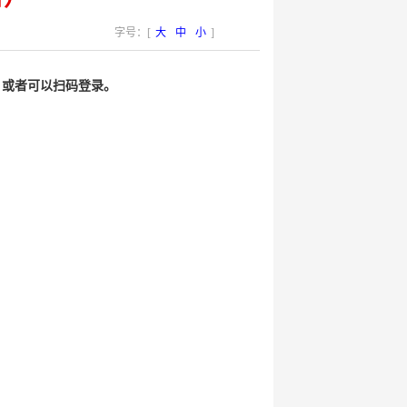
字号：[
大
中
小
]
，或者可以扫码登录。