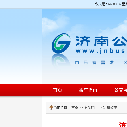
欢
今天是
2026-08-06 星
迎
进
入
济
南
公
交
网,
盲
人
用
户
使
用
操
作
智
首页
乘车指南
公交
能
引
导，
当前位置：
首页 >>
专题栏目
>>
定制公交
请
按
快
济
捷