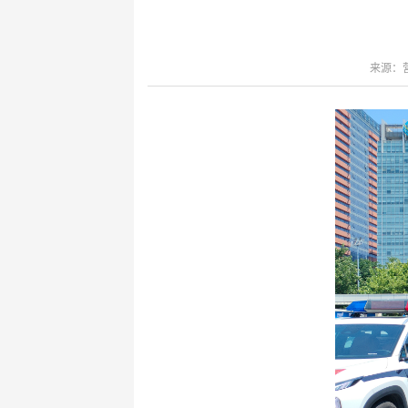
键
Ctrl+Alt+9
来源：营