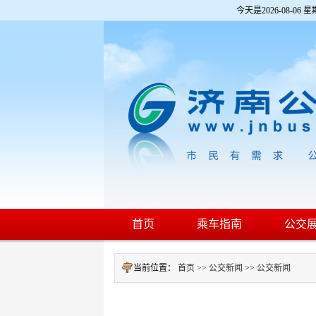
欢
今天是
2026-08-06 星
迎
进
入
济
南
公
交
网,
盲
人
用
户
使
用
操
作
智
首页
乘车指南
公交
能
引
导，
当前位置：
首页 >>
公交新闻
>>
公交新闻
请
按
快
捷