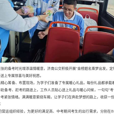
张的备考时光增添温情暖意，济南公交积极开展“金榜题名乘梦出发，定
子送上专属惊喜与美好祝愿。
精心筹备、布置现场，为学子们准备了专属暖心礼品，每份礼品都承载着“
赴备考、赶考的路途上，工作人员贴心送上礼品与暖心问候，一句句“考试
备考紧张情绪。满满暖意萦绕车厢，让学子们在奔赴梦想的路上，收获一
车
营运组织经验，为更好的满足高、中考期间考生的出行需求，分别在B18路