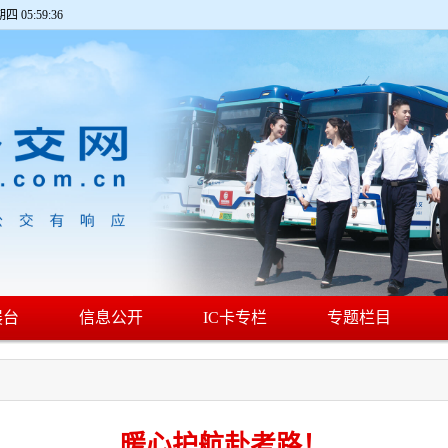
期四 05:59:37
展台
信息公开
IC卡专栏
专题栏目
暖心护航赴考路！