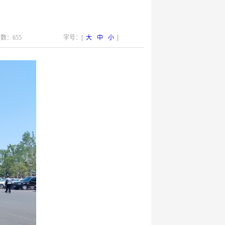
数：655
字号：[
大
中
小
]