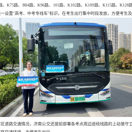
2路、K75路、B84路、K96路、101路、K102路、K109路、K115路、K12
一设置“高考、中考专线车”标识，在考生出行集中时段发放，方便考生
市区道路交通情况，济南公交还提前部署各考点周边途经线路的上站值守