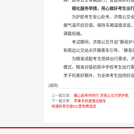
挥、疏导公交车辆运行，营造良好的
细化服务举措，用心做好考生出
为护航考生安心赴考，济南公交
据气温开启空调，保持车厢温度适宜。
满载祝福。
考试期间，济南公交开启”静音护
和周边公交站点开展乘车引导、“静音
为精准适配考生团体出行需求，济
模式，精准对接初高中学校考生出行
学子的美好期许，为全体考生加持好
[返回]
上一篇文章：
暖心助考伴同行 济南公交为梦护航
下一篇文章：
苹果手机遗落出租车
恒通的哥空驶6公里免费送还