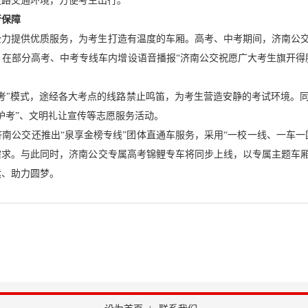
道路交通环境，方便考生出行。
行保障
全力提供优质服务，为考生打造有温度的车厢。高考、中考期间，济南公
在部分高考、中考专线车内增设语音播报“济南公交祝愿广大考生旗开得
考"模式，途经各大考点的线路禁止鸣笛，为考生营造安静的考试环境。
护考”、文明礼让宣传等志愿服务活动。
南公交还推出“泉享金榜专线”团体直通车服务，采用“一校一线、一车一
需求。与此同时，济南公交专属高考锦鲤专车将同步上线，以专属主题车
运、助力圆梦。