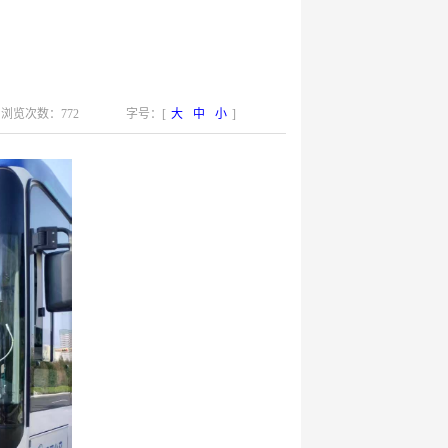
浏览次数：772
字号：[
大
中
小
]