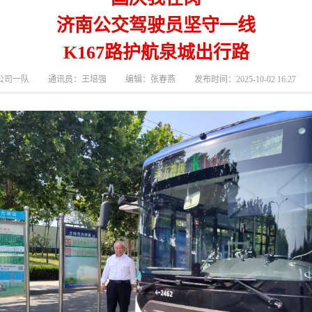
济南公交驾驶员坚守一线
K167路护航泉城出行路
司一队 通讯员：王培强 编辑：张春燕 发布时间：2025-10-02 16:27 