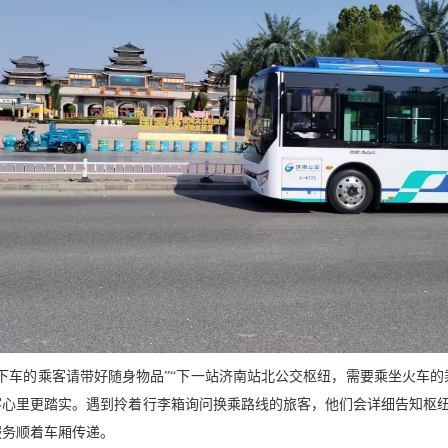
下车的乘客请带好随身物品”“下一站济南站北公交枢纽，需要乘坐火车的
客心里更踏实。遇到拎着行李箱询问换乘路线的旅客，他们会详细告知枢
服务顺着车厢传递。