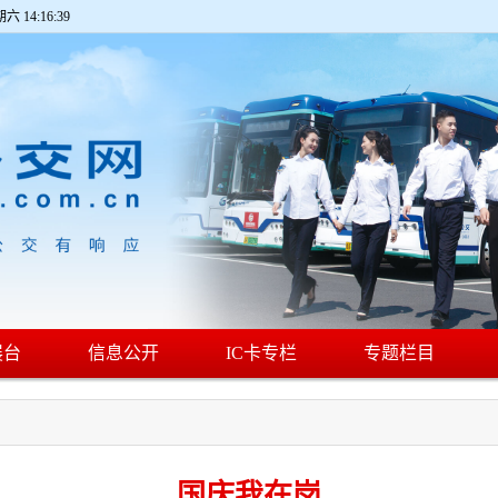
期六 14:16:40
展台
信息公开
IC卡专栏
专题栏目
国庆我在岗