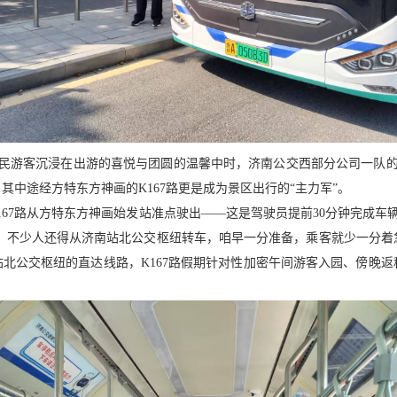
民游客沉浸在出游的喜悦与团圆的温馨中时，济南公交西部分公司一队
其中途经方特东方神画的K167路更是成为景区出行的“主力军”。
K167路从方特东方神画始发站准点驶出——这是驾驶员提前30分钟完成
多，不少人还得从济南站北公交枢纽转车，咱早一分准备，乘客就少一分着
北公交枢纽的直达线路，K167路假期针对性加密午间游客入园、傍晚返