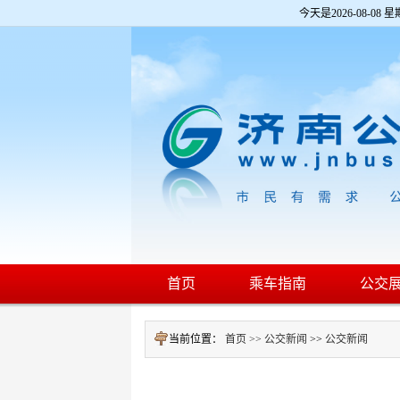
欢
今天是
2026-08-08 星
迎
进
入
济
南
公
交
网,
盲
人
用
户
使
用
操
作
智
首页
乘车指南
公交
能
引
导，
当前位置：
首页 >>
公交新闻
>>
公交新闻
请
按
快
捷