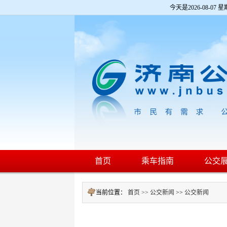
欢
今天是
2026-08-07 星
迎
进
入
济
南
公
交
网,
盲
人
用
户
使
用
操
作
智
首页
乘车指南
公交
能
引
导，
当前位置：
首页 >>
公交新闻
>>
公交新闻
请
按
快
捷