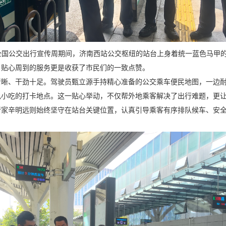
，全国公交出行宣传周期间，济南西站公交枢纽的站台上身着统一蓝色马甲
贴心周到的服务更是收获了市民们的一致点赞。​
清晰、干劲十足。驾驶员甄立源手持精心准备的公交乘车便民地图，一边
色小吃的打卡地点。这一贴心举动，不仅帮外地乘客解决了出行难题，更
管家辛明远则始终坚守在站台关键位置，认真引导乘客有序排队候车、安