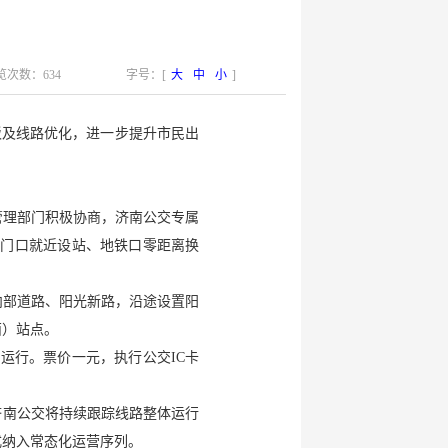
次数：634
字号：[
大
中
小
]
驳及线路优化，进一步提升市民出
管理部门积极协商，济南公交专属
“家门口就近设站、地铁口零距离换
区内部道路、阳光新路，沿途设置阳
西）站点。
工作日运行。票价一元，执行公交IC卡
济南公交将持续跟踪线路整体运行
式纳入常态化运营序列。