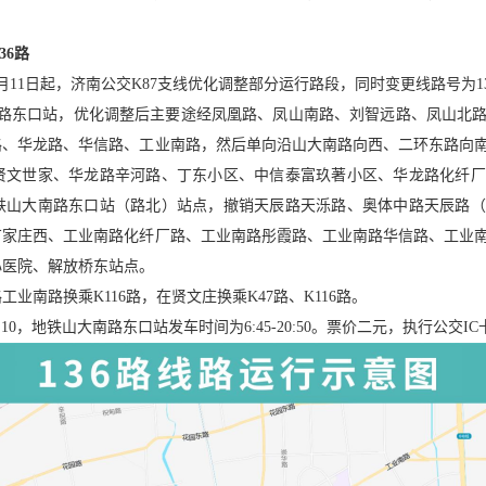
36路
11日起，济南公交K87支线优化调整部分运行路段，同时变更线路号为1
南路东口站，优化调整后主要途经凤凰路、凤山南路、刘智远路、凤山北
路、华龙路、华信路、工业南路，然后单向沿山大南路向西、二环东路向
贤文世家、华龙路辛河路、丁东小区、中信泰富玖著小区、华龙路化纤厂
铁山大南路东口站（路北）站点，撤销天辰路天泺路、奥体中路天辰路（
丁家庄西、工业南路化纤厂路、工业南路彤霞路、工业南路华信路、工业
心医院、解放桥东站点。
业南路换乘K116路，在贤文庄换乘K47路、K116路。
20:10，地铁山大南路东口站发车时间为6:45-20:50。票价二元，执行公交I