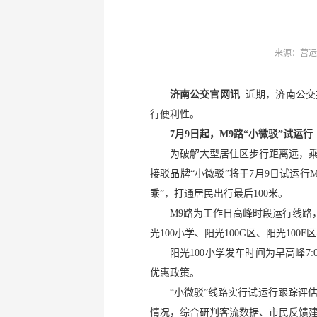
键
Ctrl+Alt+9
来源：营运
济南公交官网讯
近期，济南公交
行便利性。
7月9日起，M9路“小微驳”试运行
为破解大型居住区步行距离远，
接驳品牌“小微驳”将于7月9日试运
乘”，打通居民出行最后100米。
M9路为工作日高峰时段运行线路
光100小学、阳光100G区、阳光10
阳光100小学发车时间为早高峰7:
优惠政策。
“小微驳”线路实行试运行跟踪评
情况，综合研判客流数据、市民反馈