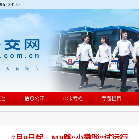
期五 03:41:30
展台
信息公开
IC卡专栏
专题栏目
7月9日起，M9路“小微驳”试运行