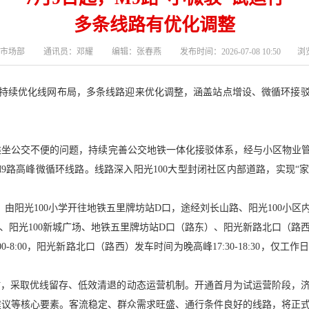
多条线路有优化调整
市场部 通讯员：邓耀 编辑：张春燕 发布时间：2026-07-08 10:50 浏览
持续优化线网布局，多条线路迎来优化调整，涵盖站点增设、微循环接
乘坐公交不便的问题，持续完善公交地铁一体化接驳体系，经与小区物业
行M9路高峰微循环线路。线路深入阳光100大型封闭社区内部道路，实现
，由阳光100小学开往地铁五里牌坊站D口，途经刘长山路、阳光100小
0F区、阳光100新城广场、地铁五里牌坊站D口（路东）、阳光新路北口（路
00-8:00，阳光新路北口（路西）发车时间为晚高峰17:30-18:30，仅
估，采取优线留存、低效清退的动态运营机制。开通首月为试运营阶段，
建议等核心要素。客流稳定、群众需求旺盛、通行条件良好的线路，将正