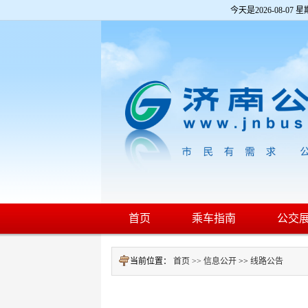
欢
今天是
2026-08-07 星
迎
进
入
济
南
公
交
网,
盲
人
用
户
使
用
操
作
智
首页
乘车指南
公交
能
引
导，
当前位置：
首页 >>
信息公开
>>
线路公告
请
按
快
捷