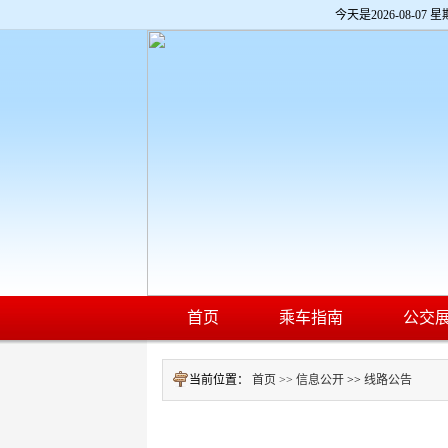
欢
今天是
2026-08-07 星
迎
进
入
济
南
公
交
网,
盲
人
用
户
使
用
操
作
智
首页
乘车指南
公交
能
引
导，
当前位置：
首页 >>
信息公开
>>
线路公告
请
按
快
捷