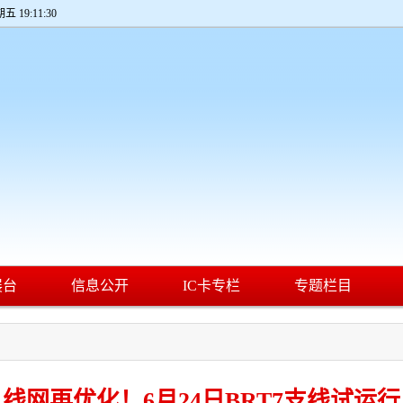
期五 19:11:31
展台
信息公开
IC卡专栏
专题栏目
线网再优化！6月24日BRT7支线试运行