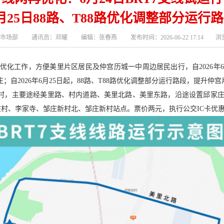
月25日88路、T88路优化调整部分运行
市场部 通讯员：邓耀 编辑：张春燕 发布时间：2026-06-22 17:14 浏览
化工作，方便美里片区居民及仲宫历城一中周边居民出行，自2026年6
；自2026年6月25日起，88路、T88路优化调整部分运行路段，提升仲
新村，主要途经美里路、村内道路、美里北路、美里东路，沿途设置邱家
村、李家寺、邹庄新村北、邹庄新村站点。票价两元，执行公交IC卡优