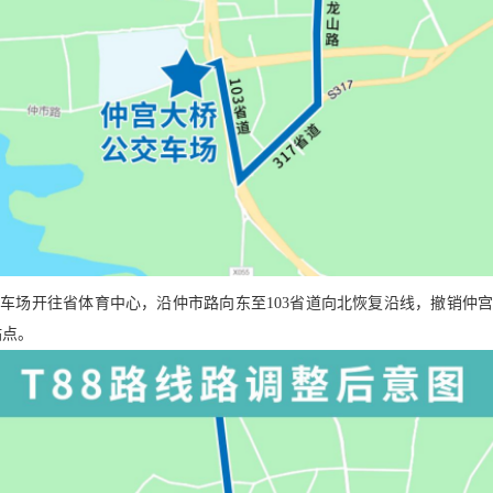
交车场开往省体育中心，沿仲市路向东至103省道向北恢复沿线，撤销仲
站点。