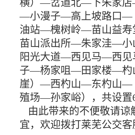
横）—岔道北—下朱家店
—小漫子—高上坡路口—
油站—槐树岭—苗山益寿
苗山派出所—朱家洼—小
阳光大道—西见马—西见
子—杨家咀—田家楼—杓
崖）—西杓山—东杓山—
殖场—孙家峪），共设置
由此带来的不便敬请谅
宜，欢迎拨打莱芜公交客服热线