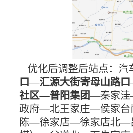
优化后调整后站点：汽
口
—
汇源大街寄母山路口
社区
—
普阳集团
—秦家洼
政府—北王家庄—侯家台
陈—徐家店—徐家店北—