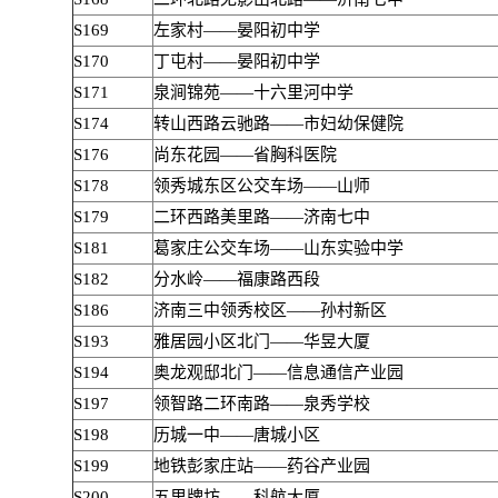
S169
左家村——晏阳初中学
S170
丁屯村——晏阳初中学
S171
泉涧锦苑——十六里河中学
S174
转山西路云驰路——市妇幼保健院
S176
尚东花园——省胸科医院
S178
领秀城东区公交车场——山师
S179
二环西路美里路——济南七中
S181
葛家庄公交车场——山东实验中学
S182
分水岭——福康路西段
S186
济南三中领秀校区——孙村新区
S193
雅居园小区北门——华昱大厦
S194
奥龙观邸北门——信息通信产业园
S197
领智路二环南路——泉秀学校
S198
历城一中——唐城小区
S199
地铁彭家庄站——药谷产业园
S200
五里牌坊——科航大厦