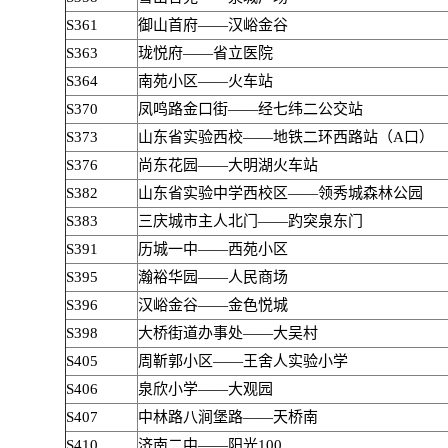
S361
御山首府——汉峪金谷
S363
珑悦府——省立医院
S364
南苑小区——火车站
S370
凤鸣路金口街——经七纬二公交站
S373
山东省实验西校——地铁二环西路站（A口）
S376
尚东花园——大明湖火车站
S382
山东省实验中学西校区——领秀城森林公园
S383
三庆城市主人北门——趵突泉东门
S391
历城一中——西苑小区
S395
瀚裕华园——人民商场
S396
汉峪金谷——金色悦城
S398
大桥街道办事处——大吴村
S405
周靳郭小区——王舍人实验小学
S406
泉欣小学——大观园
S407
中林路八涧堡路——天桥南
S410
济南二中——阳光100