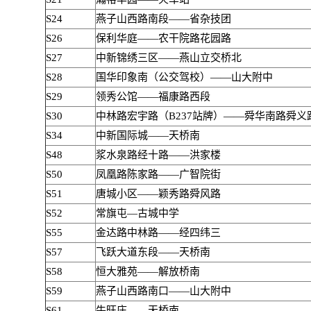
S24
燕子山西路南段——省杂技团
S26
保利华庭——农干院路花园路
S27
中新锦绣三区——燕山立交桥北
S28
国华印象南（公交驾校）——山大附中
S29
领秀公馆——福康路西段
S30
中林路宏宇路（B237站牌）——舜华南路舜义
S34
中新国际城——天桥南
S48
浆水泉路经十路——洪家楼
S50
凤凰路陈家路——广智院街
S51
唐城小区——颖秀路舜风路
S52
常旗屯—古城中学
S55
金达路中林路——经四纬三
S57
飞跃大道东段——天桥南
S58
恒大雅苑——解放桥南
S59
燕子山西路南口——山大附中
S61
牛旺庄——天桥南