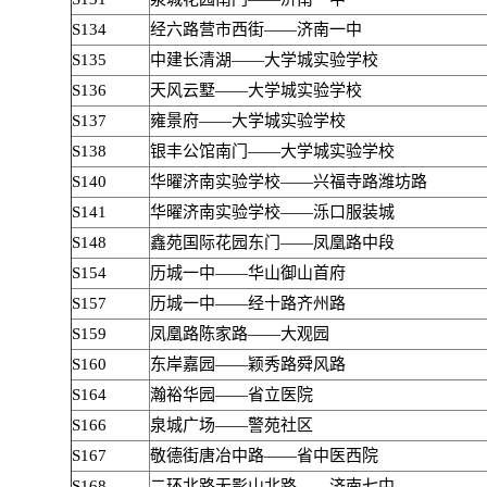
S134
经六路营市西街——济南一中
S135
中建长清湖——大学城实验学校
S136
天风云墅——大学城实验学校
S137
雍景府——大学城实验学校
S138
银丰公馆南门——大学城实验学校
S140
华曜济南实验学校——兴福寺路潍坊路
S141
华曜济南实验学校——泺口服装城
S148
鑫苑国际花园东门——凤凰路中段
S154
历城一中——华山御山首府
S157
历城一中——经十路齐州路
S159
凤凰路陈家路——大观园
S160
东岸嘉园——颖秀路舜风路
S164
瀚裕华园——省立医院
S166
泉城广场——警苑社区
S167
敬德街唐冶中路——省中医西院
S168
二环北路无影山北路——济南七中