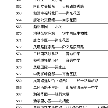
S62
匡山立交桥东——天辰路颖秀路
S63
和润幸福城北门——尚东花园
S64
唐冶公交枢纽——尚东花园
S65
瀚裕华园——北关
S70
地铁彭家庄站——银丰国际生物城
S71
唐官小区——尚东花园
S72
凤凰路陈家路——舜义路辰风路
S74
二环南路领礼路——育秀中学
S75
领秀城槿樾小区——育秀中学
S76
凤凰国际——梁家庄
S77
中海御峰官邸——齐鲁医院
S80
凤鸣路莲岳街（路西）——经十路舜耕路
S86
二环西路美里路——山东省济南第一中学
S87
瀚裕华园——银荷大厦
S89
劝学里小区——北胡南
S90
奥体中路工业南路（163路公交站）——大观园