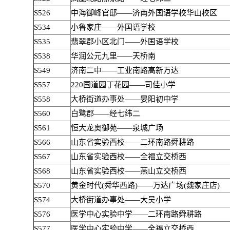
S526
中海御峰官邸——济南外国语学校华山校区
S534
小鲁家庄——外国语学校
S535
翡翠郡小区北门——外国语学校
S538
华润公元九里——天桥南
S549
济南二中——工业南路高新万达
S557
220国道园丁花园——司佳小学
S558
大桥街道办事处——晏阳初中学
S560
白鹭郡——经七纬二
S561
恒大龙奥御苑——泉城广场
S566
山东省实验西校——二环南路舜耕路
S567
山东省实验西校——全福立交桥西
S568
山东省实验西校——燕山立交桥西
S570
黄金时代(舜华西路)——万达广场(魏家庄店)
S574
大桥街道办事处——大吴小学
S576
医学中心实验中学——二环南路舜耕路
S577
医学中心实验中学——全福立交桥西