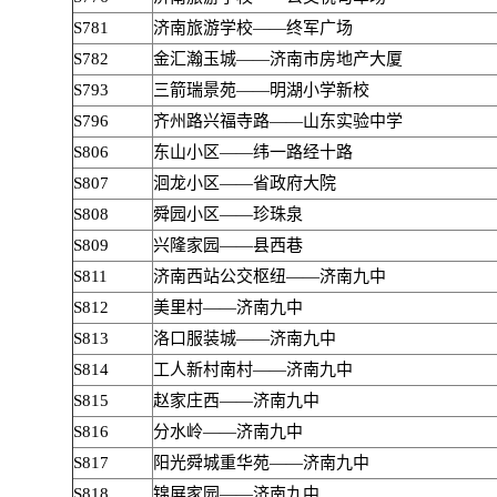
S781
济南旅游学校——终军广场
S782
金汇瀚玉城——济南市房地产大厦
S793
三箭瑞景苑——明湖小学新校
S796
齐州路兴福寺路——山东实验中学
S806
东山小区——纬一路经十路
S807
洄龙小区——省政府大院
S808
舜园小区——珍珠泉
S809
兴隆家园——县西巷
S811
济南西站公交枢纽——济南九中
S812
美里村——济南九中
S813
洛口服装城——济南九中
S814
工人新村南村——济南九中
S815
赵家庄西——济南九中
S816
分水岭——济南九中
S817
阳光舜城重华苑——济南九中
S818
锦屏家园——济南九中