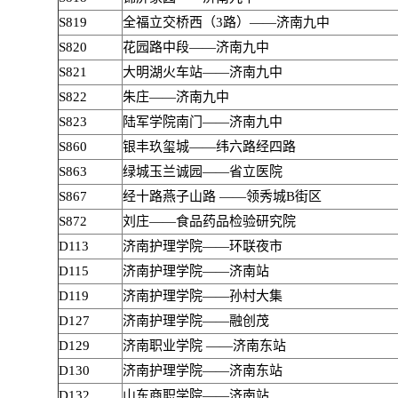
S819
全福立交桥西（3路）——济南九中
S820
花园路中段——济南九中
S821
大明湖火车站——济南九中
S822
朱庄——济南九中
S823
陆军学院南门——济南九中
S860
银丰玖玺城——纬六路经四路
S863
绿城玉兰诚园——省立医院
S867
经十路燕子山路 ——领秀城B街区
S872
刘庄——食品药品检验研究院
D113
济南护理学院——环联夜市
D115
济南护理学院——济南站
D119
济南护理学院——孙村大集
D127
济南护理学院——融创茂
D129
济南职业学院 ——济南东站
D130
济南护理学院——济南东站
D132
山东商职学院——济南站