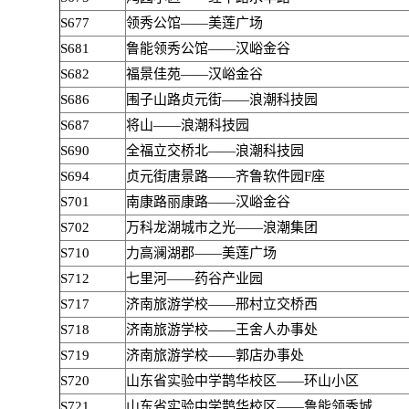
S677
领秀公馆——美莲广场
S681
鲁能领秀公馆——汉峪金谷
S682
福景佳苑——汉峪金谷
S686
围子山路贞元街——浪潮科技园
S687
将山——浪潮科技园
S690
全福立交桥北——浪潮科技园
S694
贞元街唐景路——齐鲁软件园F座
S701
南康路丽康路——汉峪金谷
S702
万科龙湖城市之光——浪潮集团
S710
力高澜湖郡——美莲广场
S712
七里河——药谷产业园
S717
济南旅游学校——邢村立交桥西
S718
济南旅游学校——王舍人办事处
S719
济南旅游学校——郭店办事处
S720
山东省实验中学鹊华校区——环山小区
S721
山东省实验中学鹊华校区——鲁能领秀城