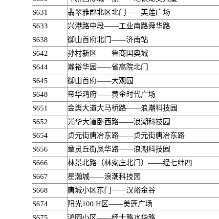
S631
翡翠雅郡北区北门——美莲广场
S633
兴港路中段——工业南路舜华路
S638
御山首府北门——济南站
S642
孙村新区——鲁商国奥城
S644
瀚裕华园——省高院北门
S645
御山首府——大观园
S648
帝华鸿府——黄金时代广场
S651
金舆大道大马桥路——浪潮科技园
S652
光华大道卧西路——浪潮科技园
S654
贞元街唐冶东路——贞元街唐冶东路
S656
章灵丘街凤华路——浪潮科技园
S666
林景北路（林家庄北门）——经七纬四
S667
星瀚城——浪潮科技园
S668
唐城小区东门——汉峪金谷
S674
阳光100 H区——美莲广场
S675
鸿园小区——经十路水华路