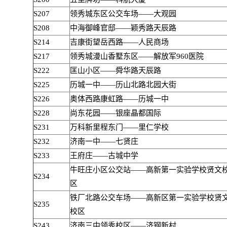
S207
领秀城东区公交车场——大观园
S208
中海御峰官邸——颖秀路天辰路
S214
吉康街望岳西路——人民商场
S217
领秀城漫山香墅东区——解放军960医院
S222
匡山小区——舜华路天辰路
S225
历城一中——历山北路北园大街
S226
奥体西路康虹路——历城一中
S228
尚东花园——银座晶都国际
S231
万科新里程东门——里仁学校
S232
济南一中——七贤庄
S233
王府庄——古城中学
牛旺庄小区公交站——高新第一实验学校贤文
S234
区
铁厂北路公交车场——高新区第一实验学校贤
S235
校区
S243
济南三中领秀校区——济钢新村