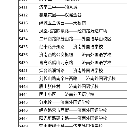
S411
济南二中——领秀城
S412
鑫泉花园——汉峪金谷
S416
绿城玉兰诚园——天桥南
S418
凤凰北路陈家路——经四路万达广场
S434
二环南路郎茂山路——外国语华山校区
S435
经十路齐州路——济南外国语学校
S436
济南西站公交枢纽——济南外国语学校
S439
青岛路腊山河东路——济南外国语学校
S441
烟台路淄博路——济南外国语学校
S442
刘长山路南辛庄西路——济南外国语学校
S443
腊山张庄村——济南外国语学校
S444
匡山小区——济南外国语学校
S445
分水岭——济南外国语学校
S446
经六路营市西街——济南外国语学校
S447
阳光新路建宁路——济南外国语学校
S449
营市街经十路——济南外国语学校