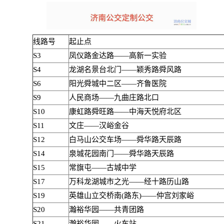
线路号
起止点
S3
凤仪路金达路——高新一实验
S4
龙湖名景台北门——颖秀路舜风路
S6
阳光舜城中二区——齐鲁医院
S9
人民商场——九曲庄路北口
S10
康虹路舜旺路——中海天悦府北区
S11
文庄——汉峪金谷
S12
白马山公交车场——舜华路天辰路
S14
泉城花园南门——舜华路天辰路
S15
常旗屯——古城中学
S17
万科龙湖城市之光——经十路历山路
S19
英雄山立交桥南(路东)——仲宫刘家峪
S20
瀚裕华园——共青团路
S21
瀚裕华园——火车站