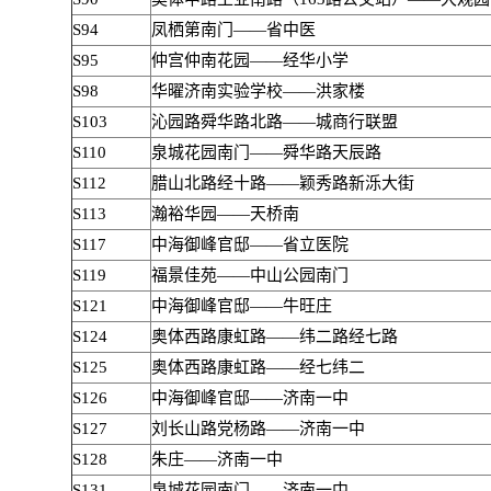
S94
凤栖第南门——省中医
S95
仲宫仲南花园——经华小学
S98
华曜济南实验学校——洪家楼
S103
沁园路舜华路北路——城商行联盟
S110
泉城花园南门——舜华路天辰路
S112
腊山北路经十路——颖秀路新泺大街
S113
瀚裕华园——天桥南
S117
中海御峰官邸——省立医院
S119
福景佳苑——中山公园南门
S121
中海御峰官邸——牛旺庄
S124
奥体西路康虹路——纬二路经七路
S125
奥体西路康虹路——经七纬二
S126
中海御峰官邸——济南一中
S127
刘长山路党杨路——济南一中
S128
朱庄——济南一中
S131
泉城花园南门——济南一中