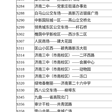
S284
济南二中——党家庄街道办事处
S288
白马山公交车场——高新万达银座广场
S290
中新国际城一区——燕山立交桥北
S299
领秀城东区公交车场——杆石桥
S302
槐荫中学新校区——西沙东二区
S307
人民商场——建大花园
S311
匡山小区西——颖秀路新泺大街
S314
济南三中（市南校区）——二环西路
S316
济南三中（市南校区）——会展中心
S318
济南三中（市南校区）——动物园
S319
济南三中（市南校区）——泺口
S320
绿地香榭丽——济南第二十六中学
S330
西八公交车场——柳埠东
S345
九曲——省高院北门
S356
审计干校——共青团路
S358
雪山合苑——泉城广场