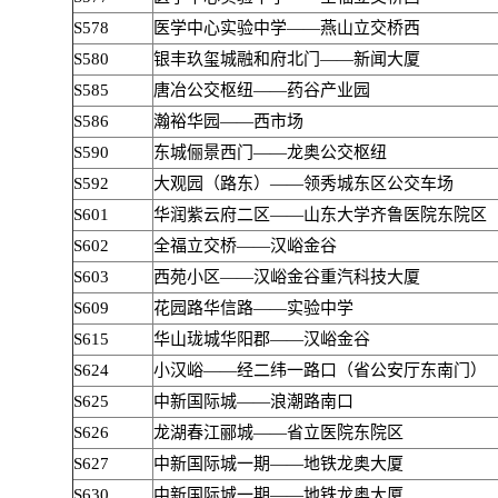
S578
医学中心实验中学——燕山立交桥西
S580
银丰玖玺城融和府北门——新闻大厦
S585
唐冶公交枢纽——药谷产业园
S586
瀚裕华园——西市场
S590
东城俪景西门——龙奥公交枢纽
S592
大观园（路东）——领秀城东区公交车场
S601
华润紫云府二区——山东大学齐鲁医院东院区
S602
全福立交桥——汉峪金谷
S603
西苑小区——汉峪金谷重汽科技大厦
S609
花园路华信路——实验中学
S615
华山珑城华阳郡——汉峪金谷
S624
小汉峪——经二纬一路口（省公安厅东南门）
S625
中新国际城——浪潮路南口
S626
龙湖春江郦城——省立医院东院区
S627
中新国际城一期——地铁龙奥大厦
S630
中新国际城一期——地铁龙奥大厦