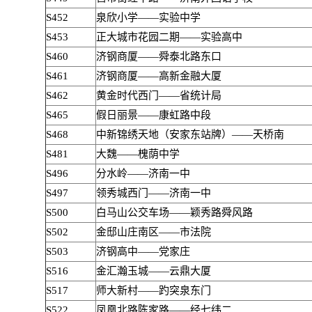
S452
泉欣小学——实验中学
S453
正大城市花园二期——实验高中
S460
济钢商厦——舜泰北路东口
S461
济钢商厦——高新金融大厦
S462
黄金时代西门——省统计局
S465
假日丽景——康虹路中段
S468
中新锦绣天地（安家东站牌）——天桥南
S481
大魏——槐荫中学
S496
分水岭——济南一中
S497
领秀城西门——济南一中
S500
白马山公交车场——颖秀路舜风路
S502
金邸山庄南区——市法院
S503
济钢高中——党家庄
S516
金汇瀚玉城——云鼎大厦
S517
师大新村——趵突泉东门
S522
凤凰北路陈家路——经七纬二